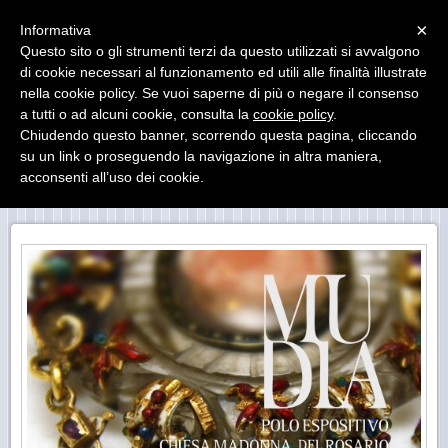
Menu
×
Informativa
Questo sito o gli strumenti terzi da questo utilizzati si avvalgono
di cookie necessari al funzionamento ed utili alle finalità illustrate
MUseo DIocesano Agrigento
nella cookie policy. Se vuoi saperne di più o negare il consenso
Il Museo Diocesano di Agrigento ha sede presso il
Palazzo Arcivescovile
a tutti o ad alcuni cookie, consulta la
cookie policy
.
Chiudendo questo banner, scorrendo questa pagina, cliccando
su un link o proseguendo la navigazione in altra maniera,
acconsenti all’uso dei cookie.
CRIPTA CHIESA DEL ROSARIO