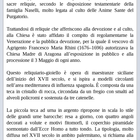
sacre reliquie, secondo le disposizione testamentarie della
famiglia Naselli, molto legata al culto delle Anime Sante del
Purgatorio.
Trattandosi di reliquie che afferiscono alla devozione e al culto,
alla Chiesa è stato affidato il compito di regolamentarne la
Venerazione e la pubblica devozione, per la quale il vescovo di
Agrigento Francesco Maria Rhini (1676–1696) autorizzava la
Chiesa Madre di Aragona all’esposizione in pubblico e alla
processione il 3 Maggio di ogni anno
.
Questo reliquiario-gioiello è opera di maestranze siciliane
dell’inizio del XVII secolo, e si ispira a modelli circolanti
nell’area mediterranea di influenza spagnola. È composta da una
teca in cristallo di rocca, circondata da un fregio con smalti ad
alveoli policromi e sostenuta da tre catenelle.
La piccola teca ad urna in argento ripropone in scala lo stile
delle grandi urne barocche: resa a giorno, con quattro angoli
decorati a volute e motivi fitomorfi, il coperchio piramidale
sormontato dall’Ecce Homo a tutto tondo. La tipologia, molto
diffusa nel XVII secolo in ambito palermitano, si richiama alla