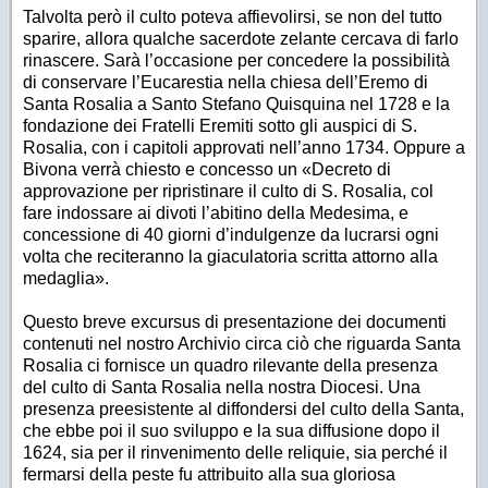
Talvolta però il culto poteva affievolirsi, se non del tutto
sparire, allora qualche sacerdote zelante cercava di farlo
rinascere. Sarà l’occasione per concedere la possibilità
di conservare l’Eucarestia nella chiesa dell’Eremo di
Santa Rosalia a Santo Stefano Quisquina nel 1728 e la
fondazione dei Fratelli Eremiti sotto gli auspici di S.
Rosalia, con i capitoli approvati nell’anno 1734. Oppure a
Bivona verrà chiesto e concesso un «Decreto di
approvazione per ripristinare il culto di S. Rosalia, col
fare indossare ai divoti l’abitino della Medesima, e
concessione di 40 giorni d’indulgenze da lucrarsi ogni
volta che reciteranno la giaculatoria scritta attorno alla
medaglia».
Questo breve excursus di presentazione dei documenti
contenuti nel nostro Archivio circa ciò che riguarda Santa
Rosalia ci fornisce un quadro rilevante della presenza
del culto di Santa Rosalia nella nostra Diocesi. Una
presenza preesistente al diffondersi del culto della Santa,
che ebbe poi il suo sviluppo e la sua diffusione dopo il
1624, sia per il rinvenimento delle reliquie, sia perché il
fermarsi della peste fu attribuito alla sua gloriosa