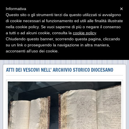
Menu
×
Informativa
Questo sito o gli strumenti terzi da questo utilizzati si avvalgono
di cookie necessari al funzionamento ed utili alle finalità illustrate
MUseo DIocesano Agrigento
nella cookie policy. Se vuoi saperne di più o negare il consenso
Il Museo Diocesano di Agrigento ha sede presso il
Palazzo Arcivescovile
a tutti o ad alcuni cookie, consulta la
cookie policy
.
Chiudendo questo banner, scorrendo questa pagina, cliccando
su un link o proseguendo la navigazione in altra maniera,
acconsenti all’uso dei cookie.
NEI DOCUMENTI DELL'ARCHIVIO
ATTI DEI VESCOVI NELL' ARCHIVIO STORICO DIOCESANO