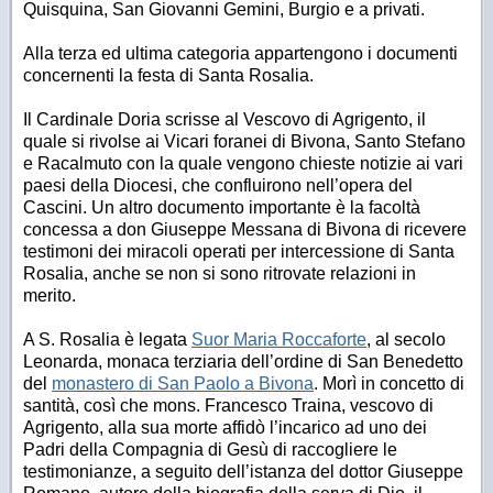
Quisquina, San Giovanni Gemini, Burgio e a privati.
Alla terza ed ultima categoria appartengono i documenti
concernenti la festa di Santa Rosalia.
Il Cardinale Doria scrisse al Vescovo di Agrigento, il
quale si rivolse ai Vicari foranei di Bivona, Santo Stefano
e Racalmuto con la quale vengono chieste notizie ai vari
paesi della Diocesi, che confluirono nell’opera del
Cascini. Un altro documento importante è la facoltà
concessa a don Giuseppe Messana di Bivona di ricevere
testimoni dei miracoli operati per intercessione di Santa
Rosalia, anche se non si sono ritrovate relazioni in
merito.
A S. Rosalia è legata
Suor Maria Roccaforte
, al secolo
Leonarda, monaca terziaria dell’ordine di San Benedetto
del
monastero di San Paolo a Bivona
.
Morì in concetto di
santità, così che mons. Francesco Traina, vescovo di
Agrigento, alla sua morte affidò l’incarico ad uno dei
Padri della Compagnia di Gesù di raccogliere le
testimonianze, a seguito dell’istanza del dottor Giuseppe