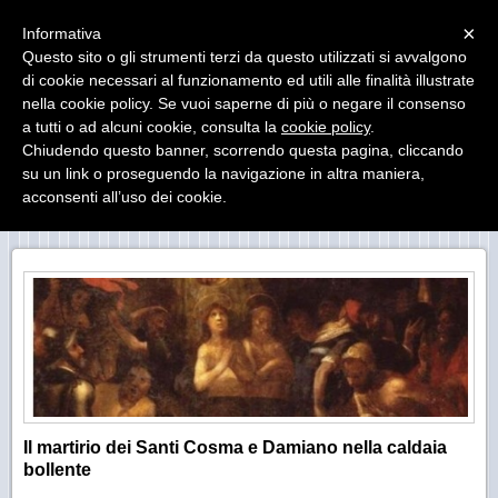
Menu
×
Informativa
Questo sito o gli strumenti terzi da questo utilizzati si avvalgono
di cookie necessari al funzionamento ed utili alle finalità illustrate
MUseo DIocesano Agrigento
nella cookie policy. Se vuoi saperne di più o negare il consenso
Il Museo Diocesano di Agrigento ha sede presso il
Palazzo Arcivescovile
a tutti o ad alcuni cookie, consulta la
cookie policy
.
Chiudendo questo banner, scorrendo questa pagina, cliccando
su un link o proseguendo la navigazione in altra maniera,
acconsenti all’uso dei cookie.
COS'E' CIO' CHE VEDI
Il martirio dei Santi Cosma e Damiano nella caldaia
bollente