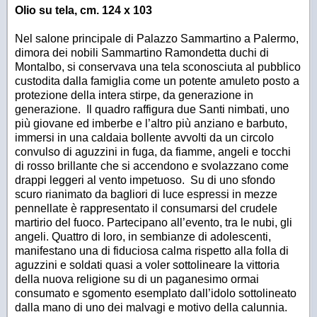
Olio su tela, cm. 124 x 103
Nel salone principale di Palazzo Sammartino a Palermo,
dimora dei nobili Sammartino Ramondetta duchi di
Montalbo, si conservava una tela sconosciuta al pubblico
custodita dalla famiglia come un potente amuleto posto a
protezione della intera stirpe, da generazione in
generazione. Il quadro raffigura due Santi nimbati, uno
più giovane ed imberbe e l’altro più anziano e barbuto,
immersi in una caldaia bollente avvolti da un circolo
convulso di aguzzini in fuga, da fiamme, angeli e tocchi
di rosso brillante che si accendono e svolazzano come
drappi leggeri al vento impetuoso. Su di uno sfondo
scuro rianimato da bagliori di luce espressi in mezze
pennellate è rappresentato il consumarsi del crudele
martirio del fuoco. Partecipano all’evento, tra le nubi, gli
angeli. Quattro di loro, in sembianze di adolescenti,
manifestano una di fiduciosa calma rispetto alla folla di
aguzzini e soldati quasi a voler sottolineare la vittoria
della nuova religione su di un paganesimo ormai
consumato e sgomento esemplato dall’idolo sottolineato
dalla mano di uno dei malvagi e motivo della calunnia.