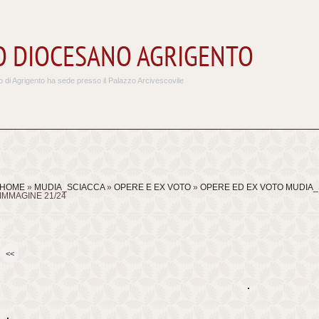
 DIOCESANO AGRIGENTO
 di Agrigento ha sede presso il Palazzo Arcivescovile
HOME
»
MUDIA_SCIACCA
»
OPERE E EX VOTO
»
OPERE ED EX VOTO MUDIA
IMMAGINE 21/24
<<