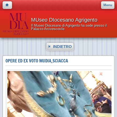
Menu
MUseo DIocesano Agrigento
Il Museo Diocesano di Agrigento ha sede presso il
Palazzo Arcivescovile
INDIETRO
OPERE ED EX VOTO MUDIA_SCIACCA